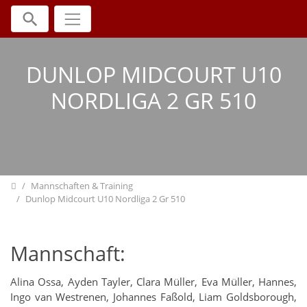
Direkt zur Hauptnavigation springen
Direkt zum Inhalt springen
Jump to sub navigation
DUNLOP MIDCOURT U10
NORDLIGA 2 GR 510
Home
Mannschaften & Training
Dunlop Midcourt U10 Nordliga 2 Gr 510
Mannschaft:
Alina Ossa, Ayden Tayler, Clara Müller, Eva Müller, Hannes,
Ingo van Westrenen, Johannes Faßold, Liam Goldsborough,