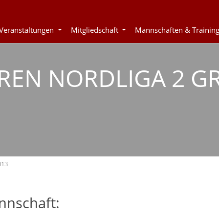
Veranstaltungen
Mitgliedschaft
Mannschaften & Trainin
REN NORDLIGA 2 GR
013
nschaft: